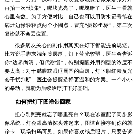
再拍一次“续集”，哪块光亮了，哪塊暗了，医生一看就
心里有数。为了方便对比，自己也可以用防水记号笔在
病灶边缘轻轻点两个小圆点，冒充“摄影坐标”，第二次
复诊就不会丢位置。
很多病友关心的副作用其实在灯下都能提前规避。
比方说手脚末端角质层厚，灯下荧光较弱，医生会告诉
你“边界尚清，但代谢慢”，特别提醒外用剂型的浓度不
要太高；对于黏膜或眼眶周围的白斑，灯下胆红素反光
会干扰判断，医生会提醒选择更温和的方案。一个小小
的举动，就能为后续治疗打下好基础。
如何把灯下图谱带回家
担心刚照完就忘了哪里亮白？现在诊室配了同步影
像系统，灯会跟高清探头连起来，图谱直接存到你的就
诊卡，现场扫码可见。如果你喜欢纸质照片，只要告诉