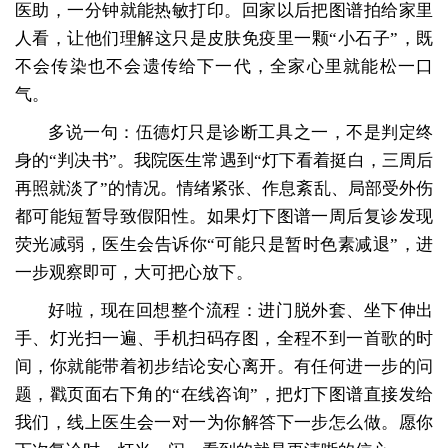
医助，一分钟就能热敏打印。回家以后把图谱拍给家里
人看，让他们理解这只是皮肤免疫里一颗“小石子”，既
不会传染也不会遗传给下一代，全家心里就能松一口
气。
多说一句：伍德灯只是诊断工具之一，不是判定终
身的“判决书”。我院医生常遇到“灯下看着挺白，三周后
再照就淡了”的情况。情绪紧张、作息紊乱、局部受外伤
都可能短暂导致假阳性。如果灯下图谱一周后复诊发现
荧光减弱，医生会告诉你“可能只是暂时色素减退”，进
一步观察即可，大可把心放下。
好啦，现在回想整个流程：进门脱外套、坐下伸出
手、灯光扫一遍、手机扫码存图，全程不到一首歌的时
间，你就能带着初步结论安心离开。有任何进一步的问
题，戳页面右下角的“在线咨询”，把灯下图谱直接发给
我们，线上医生会一对一为你解答下一步怎么做。愿你