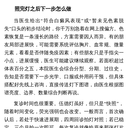
照完灯之后下一步怎么做
当医生给出“符合白癜风表现”或“暂未见色素脱
失”口头的初步结论时，你千万别急着在网上搜偏方。色
素恢复是一条漫长的路径，方案需要因人而异。有的朋
友局部进展快，可能需要系统评估胸片、血常规、微量
元素，看看是否伴随免疫因素；有些朋友只是手指尖一
小点，进展缓慢，医生可能建议继续观察。若面积超过
体表百分之五，本院医生会综合分型、分期、过往史，
告知是否需要下一步光学、口服或外用药干预，但具体
搭配好先线上咨询，直接传送灯下图谱，由医生根据图
谱亮度、边界、数量综合判断再说。
复诊时间也很重要。伍德灯虽好，但只是“快照”，
随着时间变化，荧光强弱也会改变。一般而言，首次确
认后，若处于快速进展期，四周回诊拍灯对照；若已稳
定，三个月拍一次即可。每次复诊就像给原来那张灯片