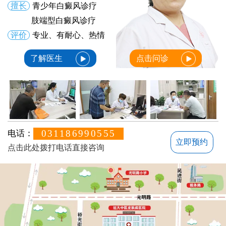
擅长
青少年白癜风诊疗
肢端型白癜风诊疗
评价
专业、有耐心、热情
了解医生
点击问诊
031186990555
电话：
立即预约
点击此处拨打电话直接咨询