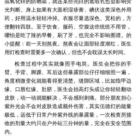
或氧化锌的防晒霜，就连某些亮白的遮瑕乳也会影响荧
光判断。身上如果有大面积湿疹膏、碘伏这类深色外用
药，好用温水轻轻冲掉。衣服尽量选深色、宽松的，方
便翻转四肢。至于饮食、服药、空腹这些统统不用管，
哪怕是吃了辣的早餐、刷了牙，也完全不影响图谱。的
小提醒：前一天别熬夜。熬夜会让面部轻度潮红，医生
用灯检查时需要多一次确认，但也不会耽误太长时间。
检查过程中其实就像照手电筒。医生会把你的手
臂、手背、脚踝、耳后这些暴露部位仔仔细细照一遍，
角度稍微变化就能看得更清楚。缝隙区域，比如指甲边
缘、口唇红缘、肚脐，医生会抬高灯头或让你轻轻翻动
皮肤，动一动就能解决，不会感到刺痛。部分朋友担心
紫外光会不会对皮肤造成额外伤害，其实伍德灯的能量
极低，远低于日常户外紫外线的暴露量，一次检查所接
收的剂量大约只在户外站三分钟的量，完全在安全范围
内。