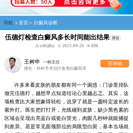
导航
ν
首页
ν
白癜风诊断
伍德灯检查白癜风多长时间能出结果
ydbjlhy
2025-09-26
888
王树申
一科主任
咨询他
擅长：外科手术治疗各类白癜风等
许多来看皮肤的朋友都有同一个困惑：门诊里排队
做完伍德灯，越想早点知道结论心里越忐忑。其实，这
项检查比大家想象得轻松，说穿了就是一盏特定波长的
紫外灯。医生把灯打开，光线碰到皮肤，缺少黑色素的
区域会呈现出亮蓝白或瓷白荧光，肉眼几秒钟就能捕捉
到差异。若是常见面颈部位的局限型白斑，基本当场就