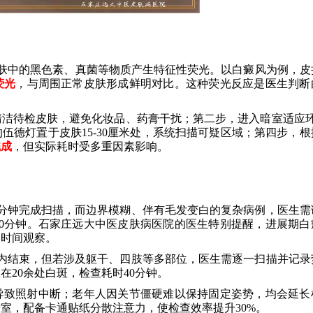
，使皮肤中的黑色素、真菌等物质产生特征性荧光。以白癜风为例，
荧光
，与周围正常皮肤形成鲜明对比。这种荧光反应是医生判断
洁待检皮肤，避免化妆品、药膏干扰；第二步，进入暗室适应环
伍德灯置于皮肤15-30厘米处，系统扫描可疑区域；第四步，根
完成
，但实际耗时受多重因素影响。
5分钟完成扫描，而边界模糊、伴有毛发变白的复杂病例，医生需
0分钟。石家庄远大中医皮肤病医院的医生特别提醒，进展期白
长时间观察。
钟内结束，但若涉及躯干、四肢等多部位，医生需逐一扫描并记录
在20余处白斑，检查耗时40分钟。
导致照射中断；老年人因关节僵硬难以保持固定姿势，均会延长
室，配备卡通贴纸分散注意力，使检查效率提升30%。