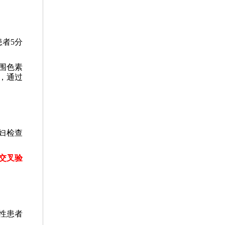
者5分
围色素
，通过
妇检查
交叉验
性患者