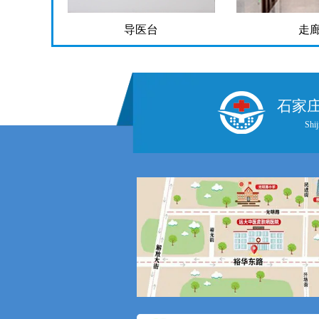
导医台
走
石家
Shij