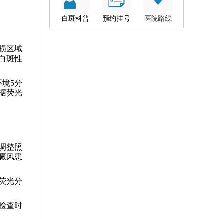
白斑科普
预约挂号
医院路线
皮损区域
白斑性
境5分
据荧光
调整照
癜风患
荧光分
检查时