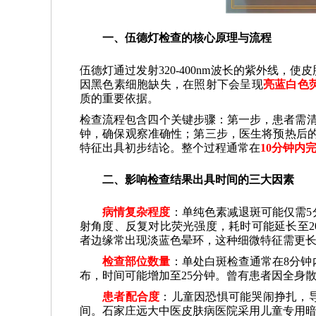
一、伍德灯检查的核心原理与流程
伍德灯通过发射320-400nm波长的紫外线
因黑色素细胞缺失，在照射下会呈现
亮蓝白色
质的重要依据。
检查流程包含四个关键步骤：第一步，患者需清
钟，确保观察准确性；第三步，医生将预热后的
特征出具初步结论。整个过程通常在
10分钟内
二、影响检查结果出具时间的三大因素
病情复杂程度
：单纯色素减退斑可能仅需
射角度、反复对比荧光强度，耗时可能延长至2
者边缘常出现淡蓝色晕环，这种细微特征需更
检查部位数量
：单处白斑检查通常在8分
布，时间可能增加至25分钟。曾有患者因全身散
患者配合度
：儿童因恐惧可能哭闹挣扎，
间。石家庄远大中医皮肤病医院采用儿童专用暗