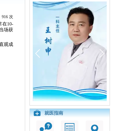
916 次
10-
当场获
直观成
就医指南