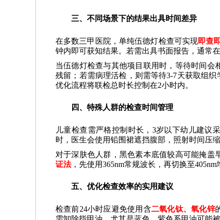
三、不同场景下的结果出具时间差异
在多数三甲医院，单纯伍德灯检查可实现
即查
钟内即可获知结果。若需出具书面报告，通常在
当伍德灯检查与其他项目联用时，等待时间会相
残留；若需病理活检，则需等待3-7天获取组
优化流程将联检总时长控制在2小时内。
四、特殊人群的检查时间管理
儿童检查需严格控制时长，3岁以下幼儿建议采
时，医生会使用铅围裙遮挡腹部，照射时间压缩
对于深肤色人群，黑色素本底值较高可能掩盖
证法
，先使用365nm常规波长，再切换至405
五、优化检查效率的实用建议
检查前24小时应避免使用含
二氧化钛、氧化锌
需卸除指甲油，尤其是蓝色、紫色系甲油可能