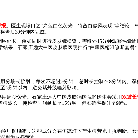
即报
。医生现场口述“亮蓝白色荧光，符合白癜风表现”等结论，患
检查后30分钟内完成。
应延长。例如同时进行皮肤镜检查，需额外15分钟观察毛囊周
织学结果。石家庄远大中医皮肤病医院推行“白癜风精准诊断套餐”
用分段式照射，每次不超过2分钟，总时长控制在8分钟内。孕
至5分钟以内，避免紫外线辐射影响。
早期病变荧光。石家庄远大中医皮肤病医院的医生会采用
双波长
nm增强波长，使检查时间延长至15分钟，但准确率提升至98%。
的物理防晒霜，这些成分会在伍德灯下产生强荧光干扰判断。女
被误判为皮损荧光。