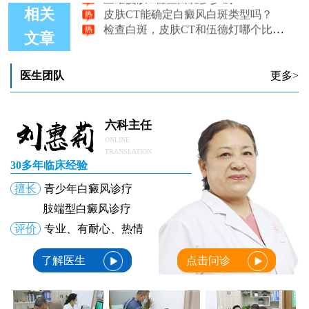
皮肤CT能确定白癜风白斑类型吗？
——以白癜风与白斑病例为例
相关
检查白斑，皮肤CT和伍德灯哪个比较准确？
文章
医生团队
更多>
六科主任
ONLINE
TRANSLATION
30多年临床经验
擅长
青少年白癜风诊疗
肢端型白癜风诊疗
评价
专业、有耐心、热情
了解医生
点击问诊