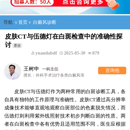
导航
ν
首页
ν
白癜风诊断
皮肤CT与伍德灯在白斑检查中的准确性探
讨
yuandabdf
2025-05-30
879
王树申
一科主任
咨询他
擅长：外科手术治疗各类白癜风等
皮肤CT与伍德灯作为两种常用的白斑诊断工具，各
自具有独特的工作原理与准确性。皮肤CT通过高分辨率
成像技术能够直观地观察白斑部位的色素脱失情况，而
伍德灯则利用紫外线照射技术初步判断白斑的性质。两
者在白斑检查中各有优势且适用范围不同，医生应根据