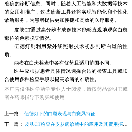
准确的诊断信息。同时，随着人工智能和大数据等技术
的应用和推广，这些诊断工具还将实现智能化和个性化
诊断服务，为患者提供更加便捷和高效的医疗服务。
皮肤CT通过高分辨率成像技术能够直观地观察白斑
部位的色素脱失情况。
伍德灯则利用紫外线照射技术初步判断白斑的性
质。
两者在白斑检查中各有优势且适用范围不同。
医生应根据患者具体情况选择合适的检查工具或联
合使用多种检查手段以提高诊断的准确性。
本广告仅供医学药学专业人士阅读，请按药品说明书或
者在药师指导下购买和使用
白斑做一次三维皮肤CT检查的费用探析
美国三维皮肤CT检查白斑一次费用解析
上一篇：
伍德灯下的白斑表现与白癜风特征
检查白斑是不是白癜风用皮肤ct准吗
下一篇：
皮肤CT检查在皮肤病诊断中的应用及其费用探讨
三维皮肤ct检查白斑多少钱