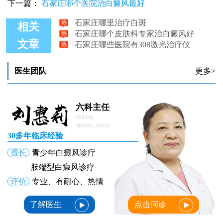
石家庄哪里有308激光仪器
下一篇：
石家庄哪个医院治白癜风最好
石家庄哪里治疗白斑
石家庄哪个皮肤科专家治白癜风好
相关
石家庄哪些医院有308激光治疗仪
文章
白癜风黑色素种植石家庄哪里做好
手脚白癜风石家庄哪家医院看得好
医生团队
更多>
六科主任
ONLINE
TRANSLATION
30多年临床经验
擅长
青少年白癜风诊疗
肢端型白癜风诊疗
评价
专业、有耐心、热情
了解医生
点击问诊