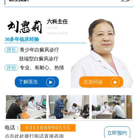
卤米松乳膏停用会加重白癜风的病情吗
卤米松乳膏用多久能控制住白癜风不发展
卤米松乳膏停用会加重病情吗
六科主任
ONLINE
TRANSLATION
30多年临床经验
擅长
青少年白癜风诊疗
肢端型白癜风诊疗
评价
专业、有耐心、热情
了解医生
点击问诊
031186990555
电话：
立即预约
点击此处拨打电话直接咨询