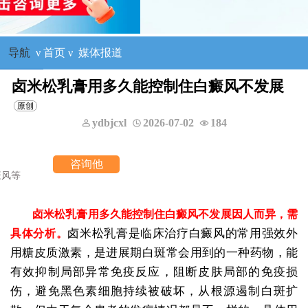
导航
ν
首页
ν
媒体报道
卤米松乳膏用多久能控制住白癜风不发展
ydbjcxl
2026-07-02
184
他
卤米松乳膏用多久能控制住白癜风不发展因人而异，需
卤米松乳膏是临床治疗白癜风的常用强效外
具体分析。
用糖皮质激素，是进展期白斑常会用到的一种药物，能
有效抑制局部异常免疫反应，阻断皮肤局部的免疫损
伤，避免黑色素细胞持续被破坏，从根源遏制白斑扩