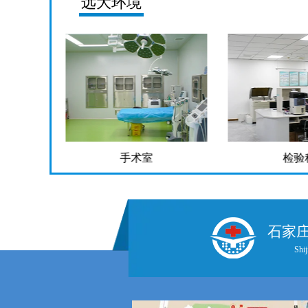
远大环境
检验科
药
石家
Shij