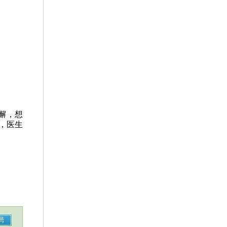
懈，想
，医生