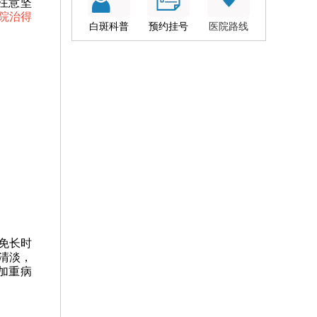
注意坚
院治得
白斑科普
预约挂号
医院路线
免长时
清淡，
加重病