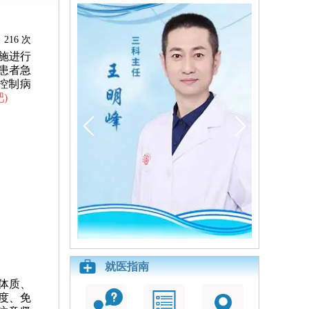
216 次
施进行
患者急
控制病
吧
)
就医指南
体质、
度、免