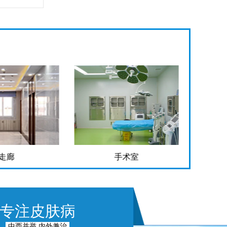
走廊
手术室
专注皮肤病
中西并举 内外兼治