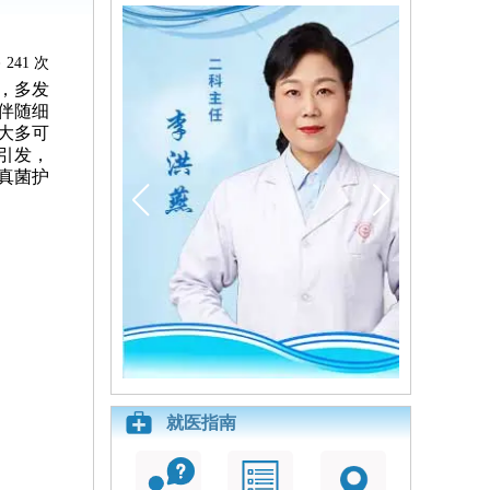
241 次
，多发
伴随细
大多可
引发，
真菌护
就医指南