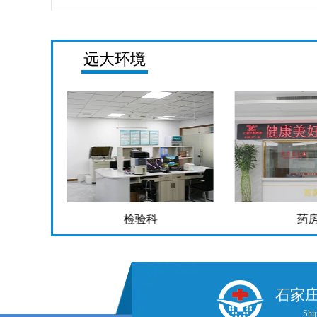
远大环境
检验科
药
石家
Shij