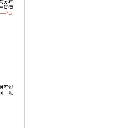
与分布
白斑病
—“
白
种可能
斑，规