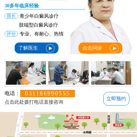
30多年临床经验
擅长
青少年白癜风诊疗
肢端型白癜风诊疗
评价
专业、有耐心、热情
了解医生
点击问诊
031186990555
电话：
立即预约
点击此处拨打电话直接咨询