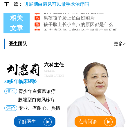
下一篇：
进展期白癜风可以做手术治疗吗
孩子脸上有小白点是什么原因
男孩孩子脸上长白斑图片
相关
孩子脸上长小白点的原因都是什么
五岁孩子脸上突然长白斑是白癜风吗
文章
孩子脸上有一块白是白癜风吗
孩子脸上有白点点怎么回事 长白点治得好吗
医生团队
更多>
六科主任
ONLINE
TRANSLATION
30多年临床经验
擅长
青少年白癜风诊疗
肢端型白癜风诊疗
评价
专业、有耐心、热情
了解医生
点击问诊