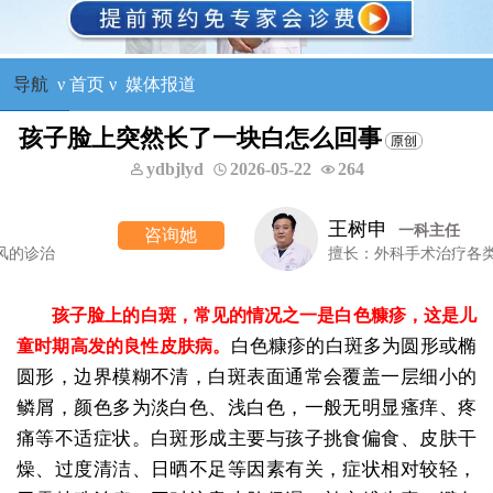
导航
ν
首页
ν
媒体报道
孩子脸上突然长了一块白怎么回事
ydbjlyd
2026-05-22
264
王树申
一科主任
询她
咨
擅长：外科手术治疗各类白癜风等
孩子脸上的白斑，常见的情况之一是白色糠疹，这是儿
白色糠疹的白斑多为圆形或椭
童时期高发的良性皮肤病。
圆形，边界模糊不清，白斑表面通常会覆盖一层细小的
鳞屑，颜色多为淡白色、浅白色，一般无明显瘙痒、疼
痛等不适症状。白斑形成主要与孩子挑食偏食、皮肤干
燥、过度清洁、日晒不足等因素有关，症状相对较轻，