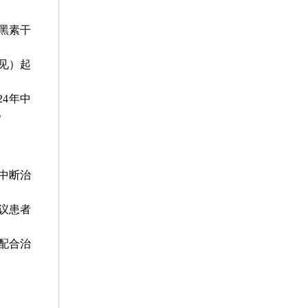
黑素干
常见）起
。
24年中
。
中断治
建议患者
配合治