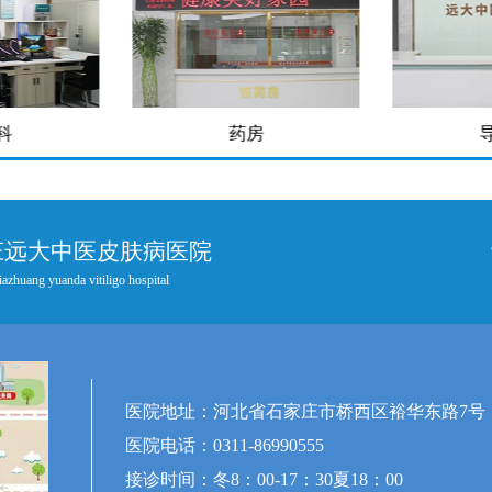
房
导医台
庄远大中医皮肤病医院
iazhuang yuanda vitiligo hospital
医院地址：河北省石家庄市桥西区裕华东路7号
医院电话：0311-86990555
接诊时间：冬8：00-17：30夏18：00