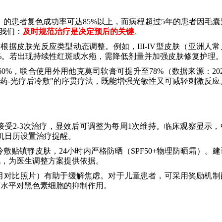
）的患者复色成功率可达85%以上，而病程超过5年的患者因毛囊
示我们：
及时规范治疗是决定预后的关键
。
需根据皮肤光反应类型动态调整。例如，III-IV型皮肤（亚洲人
0%-20%。若出现持续性红斑或水疱，需降低剂量并加强皮肤修复护理
0%，联合使用外用他克莫司软膏可提升至78%（数据来源：20
用药-光疗后冷敷"的序贯疗法，既能增强光敏性又可减轻刺激反应
接受2-3次治疗，显效后可调整为每周1次维持。临床观察显示，
机日历设置治疗提醒。
敷贴镇静皮肤，24小时内严格防晒（SPF50+物理防晒霜）。
化，为医生调整方案提供依据。
月对比照片）有助于缓解焦虑。对于儿童患者，可采用奖励机制
醇水平对黑色素细胞的抑制作用。