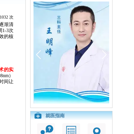
1032 次
逐渐清
-3次
效的核
术的实
8nm）
时间让
就医指南