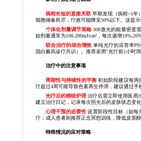
病程长短的直接关联
早期发现（病程<1年
细胞储备耗尽，疗效可能降至50%以下。这提
个体化剂量调节策略
308激光的能量密度
始剂量通常为100-200mJ/cm²，每次递增1
联合治疗的综合增效
单纯光疗的应答率约6
国白癜风诊疗共识）。推荐采用"光疗前1小时
治疗中的注意事项
周期性与持续性的平衡
初始阶段建议每周
疗超过4周可能导致色素再生停滞，建议通过手
光疗后的精细护理
治疗后需立即使用医用冷
建立治疗日记，记录每次照光后的皮肤状态变
心理干预的必要性
设置阶段性目标（如每
疗；成人患者则推荐正念冥想训练，降低皮质
特殊情况的应对策略