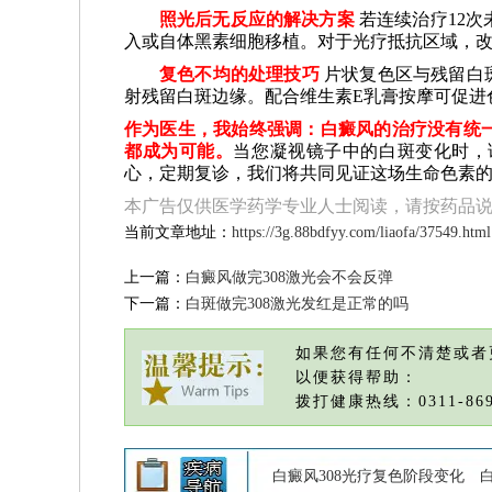
照光后无反应的解决方案
若连续治疗12
入或自体黑素细胞移植。对于光疗抵抗区域，改
复色不均的处理技巧
片状复色区与残留白
射残留白斑边缘。配合维生素E乳膏按摩可促进
作为医生，我始终强调：白癜风的治疗没有统
都成为可能。
当您凝视镜子中的白斑变化时，
心，定期复诊，我们将共同见证这场生命色素
本广告仅供医学药学专业人士阅读，请按药品
当前文章地址：
https://3g.88bdfyy.com/liaofa/37549.html
上一篇：
白癜风做完308激光会不会反弹
下一篇：
白斑做完308激光发红是正常的吗
如果您有任何不清楚或者
以便获得帮助：
拨打健康热线：0311-869
白癜风308光疗复色阶段变化