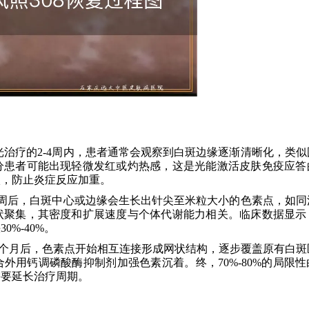
光治疗的2-4周内，患者通常会观察到白斑边缘逐渐清晰化，类似
分患者可能出现轻微发红或灼热感，这是光能激活皮肤免疫应答
激，防止炎症反应加重。
-8周后，白斑中心或边缘会生长出针尖至米粒大小的色素点，如同
状聚集，其密度和扩展速度与个体代谢能力相关。临床数据显示
%-40%。
3个月后，色素点开始相互连接形成网状结构，逐步覆盖原有白斑
外用钙调磷酸酶抑制剂加强色素沉着。终，70%-80%的局限性
需要延长治疗周期。