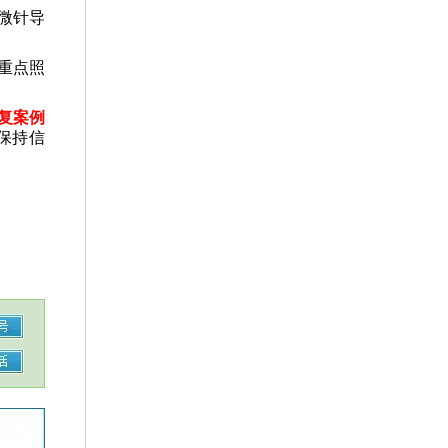
微针导
重点照
复案例
保持信