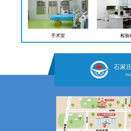
检验科
药
石家
Shij