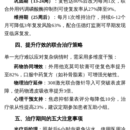
：复色达80%后改为每周1次，联
巩固期（13-24周）
合外用钙调磷酸酶抑制剂可使复发率从27%降至9%。
：每月1次维持治疗，持续6-12个
维持期（25周后）
月可降低3年复发风险63%，配合伍德灯监测可早期发现
亚临床复发。
四、提升疗效的联合治疗策略
单一光疗难以应对复杂病情时，需采用多维度干预：
：外用他克莫司软膏可使复色率提升
药物协同增效
至82%，口服中药复方（如补骨脂素）可增强光敏性。
：308激光联合微针导入可突破表皮屏
物理治疗延伸
障，使药物透皮吸收率提升3倍。
：焦虑抑郁量表评分每降低10分，治
心理干预支持
疗依从性提高23%，建议定期参加患者互助小组。
五、治疗期间的五大注意事项
：照射后6小时内避免沾水，使用医用冷
光疗后护理