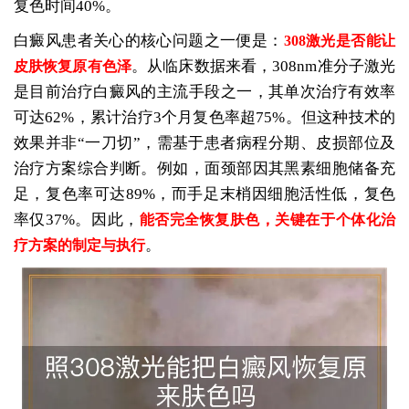
复色时间40%。
白癜风患者关心的核心问题之一便是：
308激光是否能让
。从临床数据来看，308nm准分子激光
皮肤恢复原有色泽
是目前治疗白癜风的主流手段之一，其单次治疗有效率
可达62%，累计治疗3个月复色率超75%。但这种技术的
效果并非“一刀切”，需基于患者病程分期、皮损部位及
治疗方案综合判断。例如，面颈部因其黑素细胞储备充
足，复色率可达89%，而手足末梢因细胞活性低，复色
率仅37%。因此，
能否完全恢复肤色，关键在于个体化治
。
疗方案的制定与执行