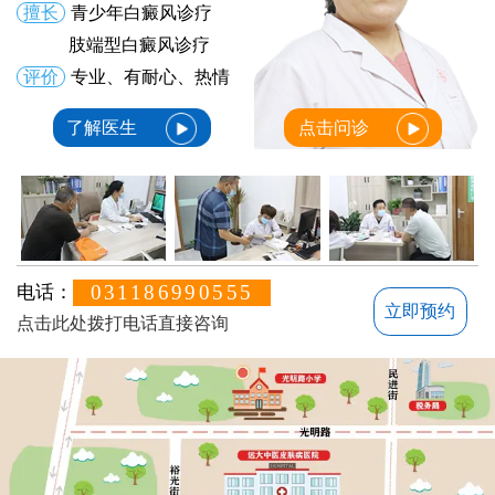
擅长
青少年白癜风诊疗
肢端型白癜风诊疗
评价
专业、有耐心、热情
了解医生
点击问诊
031186990555
电话：
立即预约
点击此处拨打电话直接咨询