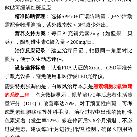
敷贴可缓解红斑反应。
：选择SPF50+广谱防晒霜，户外活动
精准防晒管理
需配合物理遮挡，紫外线指数＞3时减少外出。
：每日补充铜元素2mg（如坚果、贝
营养支持方案
类），限制维生素C摄入量＜200mg/日。
：建立治疗日记，拍摄同一角度对比
治疗反应记录
照片，便于医生动态评估。
：认准FDA认证的Xtrac、GSD等准分
设备选择标准
子激光设备，避免使用非医疗级LED光疗仪。
需要特别强调的是，白癜风治疗本质是
黑素细胞功能重建
。临床数据显示，规范治疗1年后患者生活质
的系统工程
量评分（DLQI）改善率达76%。对于顽固性白斑，可考
虑黑素细胞移植等外科手段。治疗过程中出现的暂时性
色素沉着（发生率12%）多在停药后3-6个月消退，不必
过度焦虑。建议每3个月进行肝肾功检测，确保长期用药