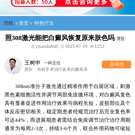
导航
ν
首页
ν
特色疗法
照308激光能把白癜风恢复原来肤色吗
yuandabdf
2025-07-19
1253
王树申
一科主任
咨询他
擅长：外科手术治疗各类白癜风等
308nm准分子激光通过精准作用于白斑区域，刺激
黑色素细胞活性并调节局部免疫微环境，对白癜风复色
具有显著促进作用治疗效果与病程长短，皮损部位及个
体反应密切相关，稳定期患者经规范治疗后完全复色率
可达44%，而进展期患者需结合免疫调节治疗治疗周期
通常为每周2-3次，持续3-6个月，联合外用药物可缩短