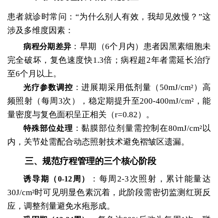
患者就诊时常问：“为什么别人有效，我却见效慢？”这
涉及多维度因素：
：早期（6个月内）患者因黑素细胞未
病程分期差异
完全破坏，复色速度快1.3倍；病程超2年者需延长治疗
至6个月以上。
：进展期采用低剂量（50mJ/cm²）高
光疗参数调控
频照射（每周3次），稳定期提升至200-400mJ/cm²，能
量密度与复色面积呈正相关（r=0.82）。
：黏膜部位剂量需控制在80mJ/cm²以
特殊部位处理
内，关节处需配合动态照射技术避免褶皱区遗漏。
三、规范疗程管理的三个核心阶段
：每周2-3次照射，累计能量达
诱导期（0-12周）
30J/cm²时可见明显色素沉着，此阶段需密切监测红斑反
应，调整剂量避免水疱形成。