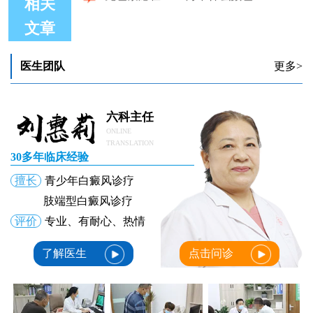
相关
文章
无色素痣和早期白癜风如何区分
无色素痣和白癜风怎么分辨
医生团队
更多>
无色素痣与白癜风有哪些不同
无色素痣跟白癜风有什么区别
皮肤镜检查下的无色素痣与白癜风区别解析
六科主任
无色素痣在wood灯下什么颜色
ONLINE
TRANSLATION
30多年临床经验
擅长
青少年白癜风诊疗
肢端型白癜风诊疗
评价
专业、有耐心、热情
了解医生
点击问诊