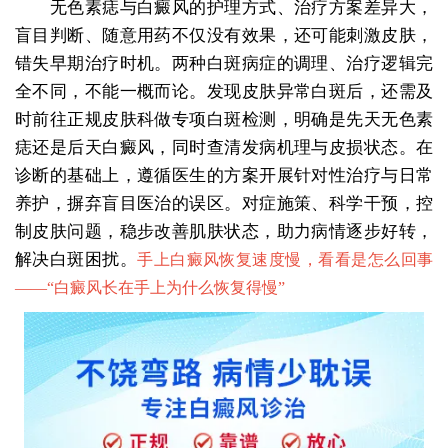
无色素痣与白癜风的护理方式、治疗方案差异大，
盲目判断、随意用药不仅没有效果，还可能刺激皮肤，
错失早期治疗时机。两种白斑病症的调理、治疗逻辑完
全不同，不能一概而论。发现皮肤异常白斑后，还需及
时前往正规皮肤科做专项白斑检测，明确是先天无色素
痣还是后天白癜风，同时查清发病机理与皮损状态。在
诊断的基础上，遵循医生的方案开展针对性治疗与日常
养护，摒弃盲目医治的误区。对症施策、科学干预，控
制皮肤问题，稳步改善肌肤状态，助力病情逐步好转，
解决白斑困扰。
手上白癜风恢复速度慢，看看是怎么回事
——“
白癜风长在手上为什么恢复得慢
”