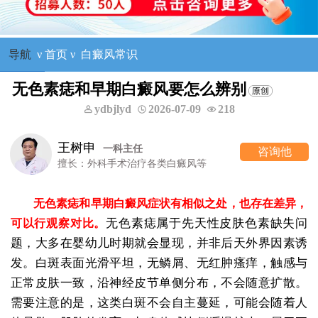
导航
ν
首页
ν
白癜风常识
无色素痣和早期白癜风要怎么辨别
ydbjlyd
2026-07-09
218
树申
一科主任
咨询他
：外科手术治疗各类白癜风等
无色素痣和早期白癜风症状有相似之处，也存在差异，
无色素痣属于先天性皮肤色素缺失问
可以行观察对比。
题，大多在婴幼儿时期就会显现，并非后天外界因素诱
发。白斑表面光滑平坦，无鳞屑、无红肿瘙痒，触感与
正常皮肤一致，沿神经皮节单侧分布，不会随意扩散。
需要注意的是，这类白斑不会自主蔓延，可能会随着人