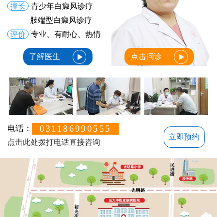
擅长
青少年白癜风诊疗
肢端型白癜风诊疗
评价
专业、有耐心、热情
了解医生
点击问诊
031186990555
电话：
立即预约
点击此处拨打电话直接咨询