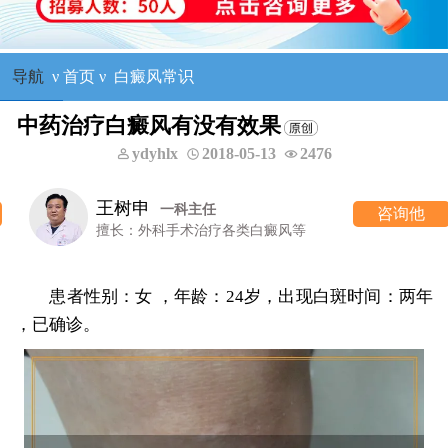
导航
ν
首页
ν
白癜风常识
中药治疗白癜风有没有效果
ydyhlx
2018-05-13
2476
王树申
一科主任
咨询他
擅长：外科手术治疗各类白癜风等
患者性别：女 ，年龄：24岁，出现白斑时间：两年
，已确诊。