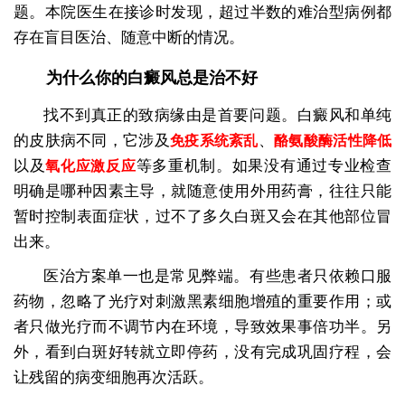
题。本院医生在接诊时发现，超过半数的难治型病例都
存在盲目医治、随意中断的情况。
为什么你的白癜风总是治不好
找不到真正的致病缘由是首要问题。白癜风和单纯
的皮肤病不同，它涉及
、
免疫系统紊乱
酪氨酸酶活性降低
以及
等多重机制。如果没有通过专业检查
氧化应激反应
明确是哪种因素主导，就随意使用外用药膏，往往只能
暂时控制表面症状，过不了多久白斑又会在其他部位冒
出来。
医治方案单一也是常见弊端。有些患者只依赖口服
药物，忽略了光疗对刺激黑素细胞增殖的重要作用；或
者只做光疗而不调节内在环境，导致效果事倍功半。另
外，看到白斑好转就立即停药，没有完成巩固疗程，会
让残留的病变细胞再次活跃。