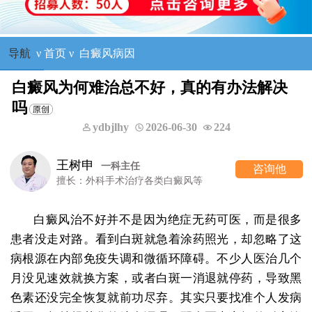
导航
ν
首页
ν
白癜风病因
白癜风为何难治总不好，真的有办法解决
吗
ydbjlhy
2026-06-30
224
王树申
一科主任
咨询他
擅长：外科手术治疗各类白癜风等
白癜风治不好并不是因为绝症无药可医，而是很多
患者没走对路。看到白斑就急着涂药照光，却忽略了这
病根源在内部免疫失调和微循环障碍。不少人医治几个
月没见速效就换方案，或者白斑一消退就停药，导致黑
色素还没完全恢复就前功尽弃。其实只要找准个人发病