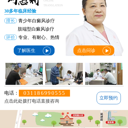
ONLINE
TRANSLATION
30多年临床经验
擅长
青少年白癜风诊疗
肢端型白癜风诊疗
评价
专业、有耐心、热情
了解医生
点击问诊
031186990555
电话：
立即预约
点击此处拨打电话直接咨询