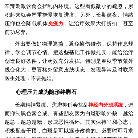
辛辣刺激饮食会扰乱内环境。这些看似微小的疏忽，累
积起来就会严重拖慢恢复进度。另外，长期熬夜、情绪
压抑也会降低机体
，让治疗效果大打折扣，甚至
免疫力
前功尽弃。
外出要做好物理遮挡，避免擦伤碰伤，保持作息规
律，学会调节心情。把这些基础工作做扎实，能给治疗
创造良好条件，让药效充分发挥。特别是春秋季节紫外
线变化大，更要格外留意皮肤状态，发现异常及时联系
医生处理，不要拖延。
心理压力成为隐形绊脚石
长期精神紧绷、焦虑抑郁会扰乱
，进
神经内分泌系统
而抑制黑色素合成。有些朋友因为白斑影响外貌，越治
越急，越急越糟，形成恶性循环。其实保持平和心态，
积极配合干预，白斑是可以逐步改善的。必要时可寻求