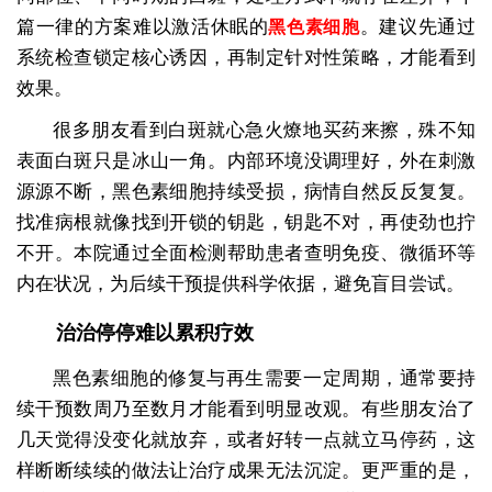
篇一律的方案难以激活休眠的
。建议先通过
黑色素细胞
系统检查锁定核心诱因，再制定针对性策略，才能看到
效果。
很多朋友看到白斑就心急火燎地买药来擦，殊不知
表面白斑只是冰山一角。内部环境没调理好，外在刺激
源源不断，黑色素细胞持续受损，病情自然反反复复。
找准病根就像找到开锁的钥匙，钥匙不对，再使劲也拧
不开。本院通过全面检测帮助患者查明免疫、微循环等
内在状况，为后续干预提供科学依据，避免盲目尝试。
治治停停难以累积疗效
黑色素细胞的修复与再生需要一定周期，通常要持
续干预数周乃至数月才能看到明显改观。有些朋友治了
几天觉得没变化就放弃，或者好转一点就立马停药，这
样断断续续的做法让治疗成果无法沉淀。更严重的是，