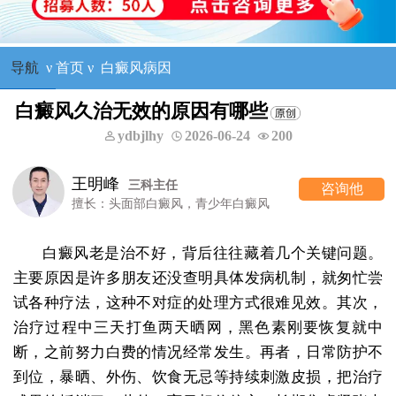
导航
ν
首页
ν
白癜风病因
白癜风久治无效的原因有哪些
ydbjlhy
2026-06-24
200
王明峰
三科主任
咨询他
擅长：头面部白癜风，青少年白癜风
白癜风老是治不好，背后往往藏着几个关键问题。
主要原因是许多朋友还没查明具体发病机制，就匆忙尝
试各种疗法，这种不对症的处理方式很难见效。其次，
治疗过程中三天打鱼两天晒网，黑色素刚要恢复就中
断，之前努力白费的情况经常发生。再者，日常防护不
到位，暴晒、外伤、饮食无忌等持续刺激皮损，把治疗