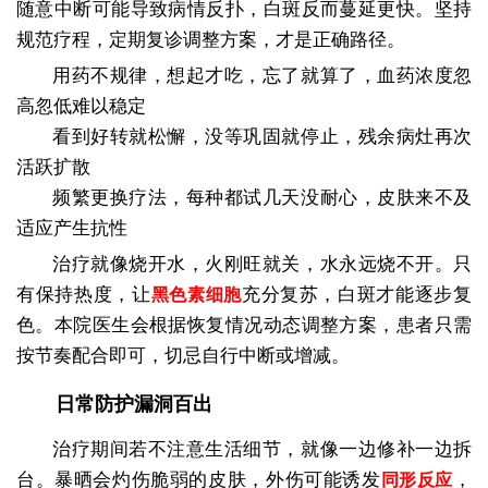
随意中断可能导致病情反扑，白斑反而蔓延更快。坚持
规范疗程，定期复诊调整方案，才是正确路径。
用药不规律，想起才吃，忘了就算了，血药浓度忽
高忽低难以稳定
看到好转就松懈，没等巩固就停止，残余病灶再次
活跃扩散
频繁更换疗法，每种都试几天没耐心，皮肤来不及
适应产生抗性
治疗就像烧开水，火刚旺就关，水永远烧不开。只
有保持热度，让
充分复苏，白斑才能逐步复
黑色素细胞
色。本院医生会根据恢复情况动态调整方案，患者只需
按节奏配合即可，切忌自行中断或增减。
日常防护漏洞百出
治疗期间若不注意生活细节，就像一边修补一边拆
台。暴晒会灼伤脆弱的皮肤，外伤可能诱发
，
同形反应