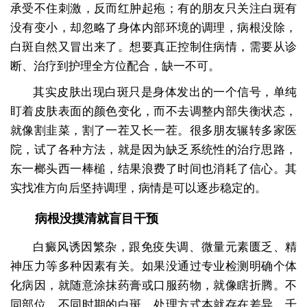
承受不住刺激，反而红肿起疱；有的朋友只关注白斑有
没有变小，却忽略了身体内部环境的调理，病根没除，
白斑自然又冒出来了。想要真正控制住病情，需要从诊
断、治疗到护理全方位配合，缺一不可。
其实皮肤出现白斑只是身体发出的一个信号，单纯
盯着皮肤表面的颜色变化，而不去调整内部失衡状态，
就像割韭菜，割了一茬又长一茬。很多朋友辗转多家医
院，试了各种方法，就是因为缺乏系统性的治疗思路，
东一榔头西一棒槌，结果浪费了时间也消耗了信心。其
实找准方向后坚持调理，病情是可以逐步稳定的。
病根没摸清就盲目干预
白癜风诱因繁杂，跟免疫失调、微量元素匮乏、精
神压力等多种因素有关。如果没通过专业检测明确个体
化病因，就随意涂抹药膏或口服药物，就像瞎折腾。不
同部位、不同时期的白斑，处理方式本就存在差异，千