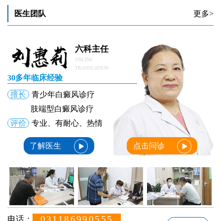
医生团队
更多>
六科主任
ONLINE
TRANSLATION
30多年临床经验
擅长
青少年白癜风诊疗
肢端型白癜风诊疗
评价
专业、有耐心、热情
了解医生
点击问诊
031186990555
电话：