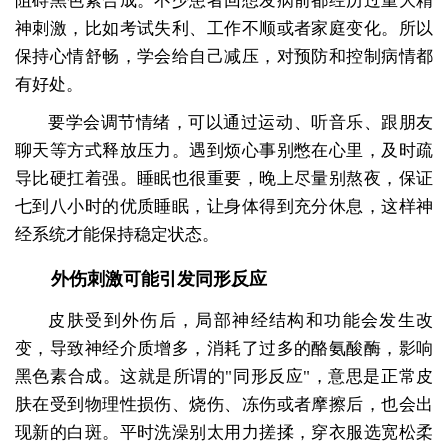
阻碍黑色素合成。不少患者回想发病前都经历过重大精
神刺激，比如考试失利、工作不顺或者家庭变化。所以
保持心情舒畅，学会给自己减压，对预防和控制病情都
有好处。
要学会调节情绪，可以通过运动、听音乐、跟朋友
聊天等方式释放压力。遇到烦心事别憋在心里，及时疏
导比硬扛着强。睡眠也很重要，晚上尽量别熬夜，保证
七到八小时的优质睡眠，让身体得到充分休息，这样神
经系统才能保持稳定状态。
外伤刺激可能引发同形反应
皮肤受到外伤后，局部神经结构和功能会发生改
变，导致神经介质增多，消耗了过多的酪氨酸酶，影响
黑色素合成。这就是所谓的"同形反应"，意思是正常皮
肤在受到物理性损伤、烧伤、冻伤或者摩擦后，也会出
现新的白斑。平时洗澡别太用力搓揉，穿衣服选宽松柔