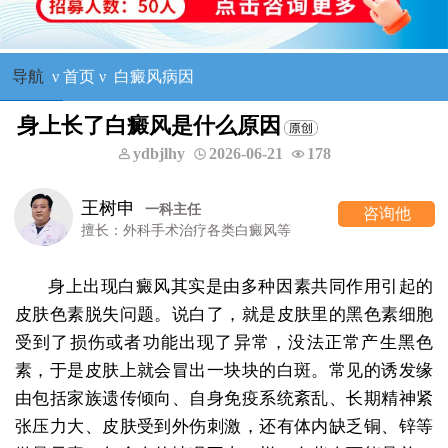
导航
ν
首页
ν
白癜风病因
身上长了白癜风是什么原因
ydbjlhy
2026-06-21
178
王树申
一科主任
咨询他
擅长：外科手术治疗各类白癜风等
身上出现白癜风其实是由多种因素共同作用引起的
皮肤色素脱失问题。说白了，就是皮肤里的黑色素细胞
受到了损伤或者功能出现了异常，没法正常产生黑色
素，于是皮肤上就会冒出一块块的白斑。常见的诱发缘
由包括家族遗传倾向、自身免疫系统紊乱、长期精神紧
张压力大、皮肤受到外伤刺激，还有体内缺乏铜、锌等