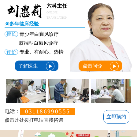
六科主任
ONLINE
TRANSLATION
30多年临床经验
擅长
青少年白癜风诊疗
肢端型白癜风诊疗
评价
专业、有耐心、热情
了解医生
点击问诊
031186990555
电话：
立即预约
点击此处拨打电话直接咨询