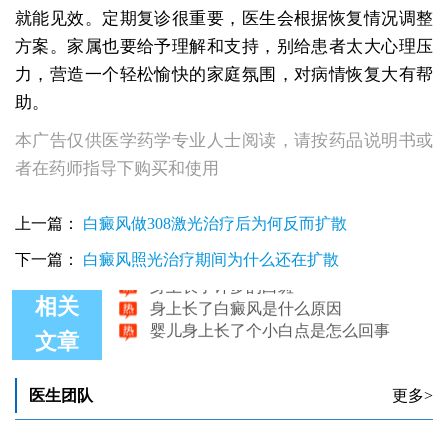
就能见效。定期复诊很重要，医生会根据恢复情况调整
方案。家属也要给予理解和支持，别给患者太大心理压
力，营造一个轻松愉快的家庭氛围，对病情恢复大有帮
助。
本广告仅供医学药学专业人士阅读，请按药品说明书或
者在药师指导下购买和使用
身上长了很多小白点图
孩子身上长了白斑怎么治疗好
上一篇：
白癜风做308激光治疗后为何反而扩散
打了新冠疫苗身上长了很多白癜风
下一篇：
白癜风照光治疗期间为什么还在扩散
身上长了许多的白斑
身上长了白癜风是什么原因
相关
婴儿身上长了个小白点是怎么回事
文章
医生团队
更多>