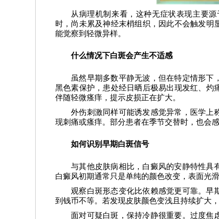
从病理机制来看，这种无症状表现主要源
时，尚未累及神经末梢组织，因此不会触发明
能觉察到轻微异样。
什么情况下白斑会产生不适感
虽然早期多数平静无波，但在特定情形下
黑色素保护，患处经日晒后极易出现发红、灼
伴随轻微瘙痒，提示皮损正在扩大。
外伤刺激同样可能诱发感觉异常，医学上
现刺痛或瘙痒。部分患者在季节交替时，也会
如何识别早期白斑信号
与其他皮肤病相比，白癜风的安静特性具
白癜风初期通常只是单纯的颜色改变，表面光
观察白斑形态变化比依赖感觉更可靠。早
到钱币不等。若发现皮肤颜色变浅且持续扩大
面对可疑白斑，保持冷静很重要。过度焦