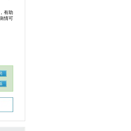
，有助
病情可