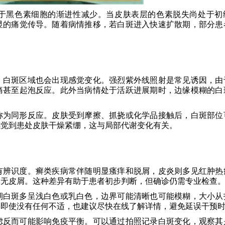
于黑色素细胞的渐进性减少。当皮肤表层的色素脱失尚处于初
显的痛觉传导。随着病情推移，若白斑进入快速扩散期，部分患
，白斑区域也会出现感觉变化。强烈紫外线照射是常见诱因，由
痛甚至起泡反应。此外当病情处于活跃进展期时，边缘模糊的白
称为同形反应。皮肤受到摩擦、抓挠或化学品接触后，白斑部位
感觉到患处皮肤干燥紧绷，这与局部代谢变化有关。
有辨识度。癣类疾病常伴随明显瘙痒和脱屑，皮炎则多见红肿热
滑无皮屑。这种差异有助于患者初步判断，但确诊仍需专业检查
期白斑多呈浅白色或乳白色，边界可能清晰也可能模糊，大小从
，即使没有任何不适，也建议尽快在线了解详情，避免延误干预
虑反而可能影响免疫平衡。可以通过拍照记录白斑变化，观察其