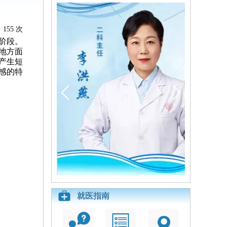
155 次
阶段。
地方面
产生短
感的特
就医指南