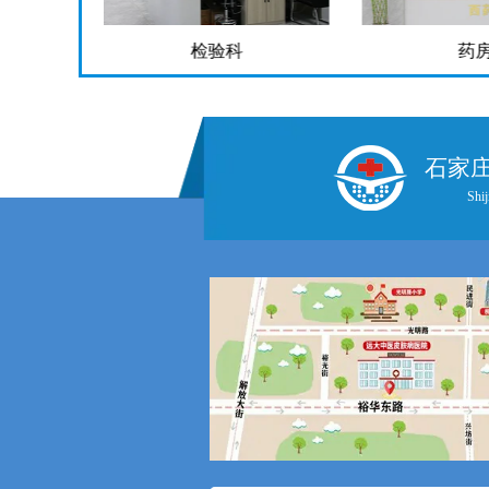
检验科
药
石家
Shij