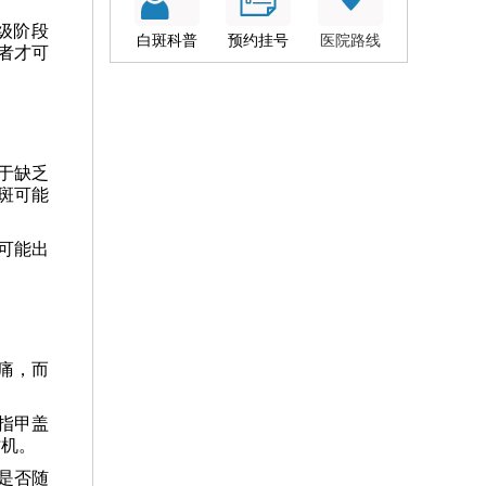
级阶段
白斑科普
预约挂号
医院路线
者才可
于缺乏
斑可能
可能出
痛，而
。
指甲盖
时机。
是否随