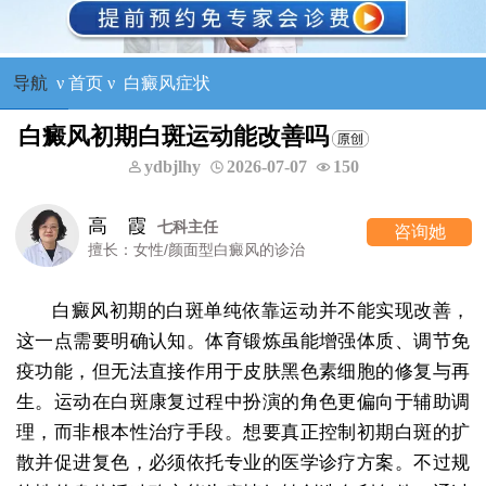
导航
ν
首页
ν
白癜风症状
白癜风初期白斑运动能改善吗
ydbjlhy
2026-07-07
150
高 霞
七科主任
咨询她
擅长：女性/颜面型白癜风的诊治
白癜风初期的白斑单纯依靠运动并不能实现改善，
这一点需要明确认知。体育锻炼虽能增强体质、调节免
疫功能，但无法直接作用于皮肤黑色素细胞的修复与再
生。运动在白斑康复过程中扮演的角色更偏向于辅助调
理，而非根本性治疗手段。想要真正控制初期白斑的扩
散并促进复色，必须依托专业的医学诊疗方案。不过规