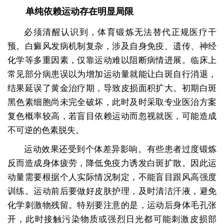
单纯依赖运动存在明显局限
必须清醒认识到，体育锻炼无法替代正规医疗干
预。白癜风发病机制复杂，涉及自身免疫、遗传、神经
化学等多重因素，仅靠运动难以阻断病情进展。临床上
常见部分病患误以为增加运动量就能让白斑自行消退，
结果延误了黄金治疗期，导致皮损面积扩大。初期白斑
黑色素细胞尚未完全破坏，此时及时采取专业医治方案
复色概率较高，若盲目依赖运动而忽视就医，可能造成
不可逆的色素脱失。
运动效果还受到个体差异影响。有些患者过度锻炼
反而造成身体疲劳，降低免疫力诱发白斑扩散。因此运
动量需要根据个人实际情况制定，不能盲目跟风高强度
训练。运动前后要做好皮肤护理，及时清洁汗液，避免
化学刺激物残留。特别要注意的是，运动后身体毛孔张
开，此时接触污染物质或强烈日光都可能刺激皮损部