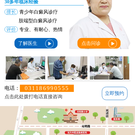
30多年临床经验
擅长
青少年白癜风诊疗
肢端型白癜风诊疗
评价
专业、有耐心、热情
了解医生
点击问诊
031186990555
电话：
立即预约
点击此处拨打电话直接咨询