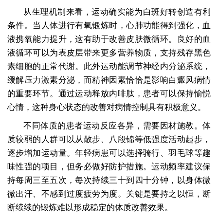
从生理机制来看，运动确实能为白斑好转创造有利
条件。当人体进行有氧锻炼时，心肺功能得到强化，血
液携氧能力提升，这有助于改善皮肤微循环。良好的血
液循环可以为表皮层带来更多营养物质，支持残存黑色
素细胞的正常代谢。此外运动能调节神经内分泌系统，
缓解压力激素分泌，而精神因素恰恰是影响白癜风病情
的重要环节。通过运动释放内啡肽，患者可以保持愉悦
心情，这种身心状态的改善对病情控制具有积极意义。
不同体质的患者运动反应各异，需要因材施教。体
质较弱的人群可以从散步、八段锦等低强度活动起步，
逐步增加运动量。年轻病患可以选择骑行、羽毛球等趣
味性强的项目，但务必做好防护措施。运动频率建议保
持每周三至五次，每次持续三十到四十分钟，以身体微
微出汗、不感到过度疲劳为度。关键是要持之以恒，断
断续续的锻炼难以形成稳定的体质改善效果。