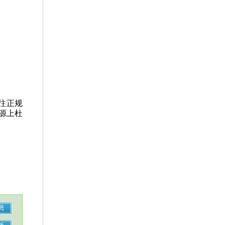
往正规
源上杜