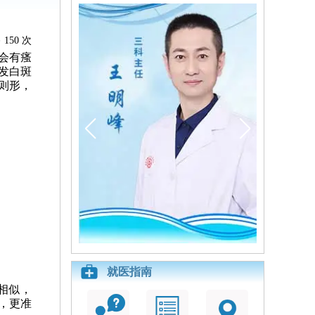
150 次
会有瘙
发白斑
则形，
就医指南
相似，
，更准