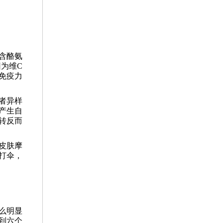
含酪氨
为维C
免疫力
者异样
产生自
转反而
皮肤摩
打伞，
么明显
到六个