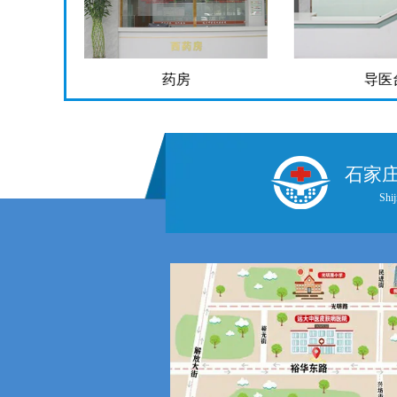
药房
导医
石家
Shij