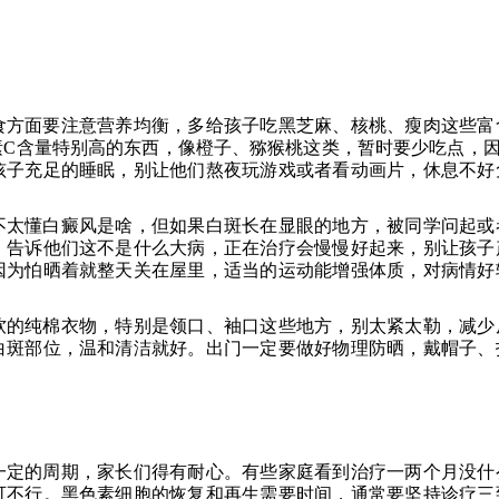
食方面要注意营养均衡，多给孩子吃黑芝麻、核桃、瘦肉这些富
C含量特别高的东西，像橙子、猕猴桃这类，暂时要少吃点，因
孩子充足的睡眠，别让他们熬夜玩游戏或者看动画片，休息不好
不太懂白癜风是啥，但如果白斑长在显眼的地方，被同学问起或
，告诉他们这不是什么大病，正在治疗会慢慢好起来，别让孩子
因为怕晒着就整天关在屋里，适当的运动能增强体质，对病情好
软的纯棉衣物，特别是领口、袖口这些地方，别太紧太勒，减少
白斑部位，温和清洁就好。出门一定要做好物理防晒，戴帽子、
一定的周期，家长们得有耐心。有些家庭看到治疗一两个月没什
可不行。黑色素细胞的恢复和再生需要时间，通常要坚持诊疗三