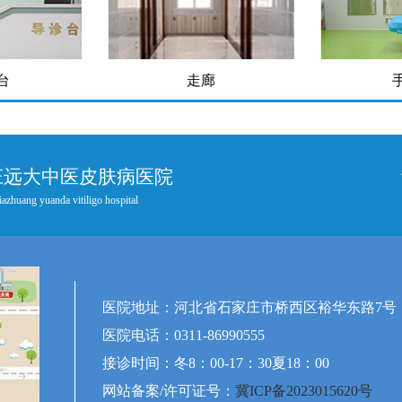
台
走廊
庄远大中医皮肤病医院
iazhuang yuanda vitiligo hospital
医院地址：河北省石家庄市桥西区裕华东路7号
医院电话：0311-86990555
接诊时间：冬8：00-17：30夏18：00
网站备案/许可证号：
冀ICP备2023015620号