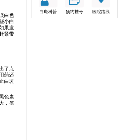
白斑科普
预约挂号
医院路线
淡白色
些小白
如果发
赶紧带
出了点
用药还
止白斑
黑色素
大，孩