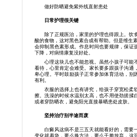
做好防晒避免紫外线直射患处
日常护理很关键
除了正规医治，家里的护理也得跟上。饮
酸的食物，这对黑色素合成有帮助。但是维生素
会抑制黑色素形成。作息时间也要规律，保证
下降，对病情康复没好处。
心理这块儿也不能忽视。虽然小孩子可能
看待，心里肯定会难受。家长要多跟孩子沟通
卑心理。平时鼓励孩子正常参加体育活动，别
有利。
衣服的选择上也有讲究，给孩子穿宽松柔
擦。洗澡的时候水温别太高，也不用使劲搓揉
或者穿防晒衣，避免阳光直接暴晒患处皮肤。
坚持治疗别半途而废
白癜风这病不是三五天就能看好的，需要
变化就着急，要么换方法，要么干脆放弃，这