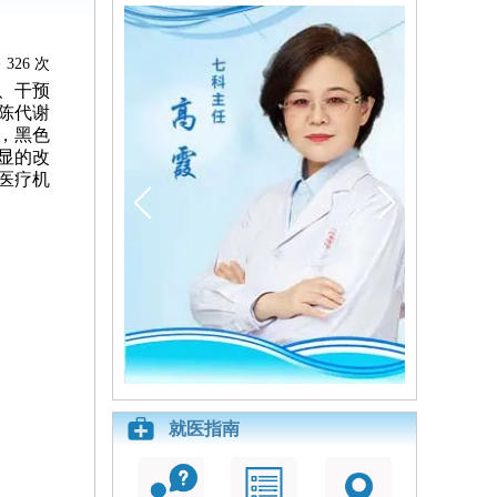
326 次
、干预
陈代谢
，黑色
显的改
医疗机
就医指南