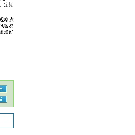
。定期
观察孩
风容易
望治好