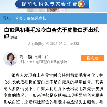
导航
ν
首页
ν
白癜风症状
白癜风初期毛发变白会先于皮肤白斑出现
吗
ydbjlhy
2026-05-24
328
王树申
科主任
一
咨询她
颜面型白癜风的诊治
擅长：外科手
很多人发现身上有异常时会特别留意毛发变化，担
心头发或眉毛提前变白是不是白癜风的早期信号。其实
绝大多数情况下，白癜风初期并不会出现毛发先于皮肤
变白的情况。一般来说都是皮肤先出现明显的色素脱失
形成白斑，之后病灶部位的毛发才会逐渐失去颜色。毛