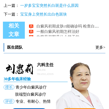
上一篇：
一岁多宝宝突然长白斑是什么原因
下一篇：
宝宝身上突然长出白色斑块
白癜风初期皮肤ct能确诊吗 检查白斑一次多少钱
相关
一般白癜风初期怎样治好
白癜风初期是什么样子的
文章
白癜风初期的图片
白癜风初期症状会有哪些
医生团队
更多>
眉毛长白癜风初期症状
六科主任
ONLINE
TRANSLATION
30多年临床经验
擅长
青少年白癜风诊疗
肢端型白癜风诊疗
评价
专业、有耐心、热情