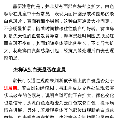
需要注意的是，并非所有面部白块都会扩大。白色
糠疹在儿童中十分常见，表现为面部圆形或椭圆形的淡
白色斑片，表面有细小鳞屑，这种白斑通常大小固定，
不会明显扩展，随着时间推移往往能自行好转。贫血痣
则是先天性的血管发育异常，摩擦患处时周围皮肤发红
而白斑不变红，其面积随身体等比例生长，不会异常扩
大。花斑癣由真菌感染引起，经抗真菌处理后白斑会逐
渐消退。
怎样识别白斑是否在发展
家长可以通过观察来判断孩子脸上的白斑是否处于
。若白斑边缘模糊，与正常皮肤交界处呈现云雾
进展期
状或散在的色素岛，说明白斑可能正在扩大。颜色变化
也是信号，从乳白色逐渐变为云白色或瓷白色，提示病
情在进展。另外，若发现身体其他部位出现新的白点或
白块，也表明白斑在扩散。建议家长定期拍照记录白斑