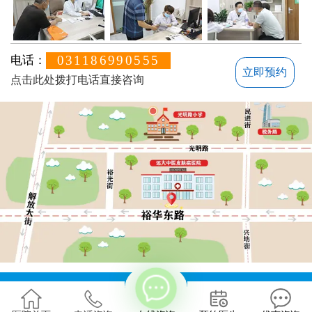
031186990555
电话：
立即预约
点击此处拨打电话直接咨询
方便说下您的白癜风症状？
地址：石家庄桥西区裕华东路7号
版权所有：石家庄远大中医皮肤病医院