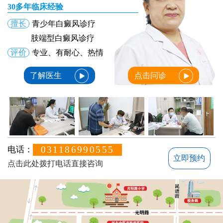
30多年临床经验
擅长
青少年白癜风诊疗
肢端型白癜风诊疗
评价
专业、有耐心、热情
了解医生
点击问诊
031186990555
电话：
立即预约
点击此处拨打电话直接咨询