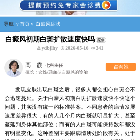
导航
ν
首页
ν
白癜风症状
白癜风初期白斑扩散速度快吗
ydbjlhy
2026-05-16
341
高 霞
七科主任
咨询她
擅长：女性/颜面型白癜风的诊治
发现皮肤出现白斑之后，很多人都会担心白斑会不
会迅速蔓延。关于白癜风初期白斑扩散速度快不快这个
问题，其实没有统一的标准答案。不同患者的病情发展
速度差异很大，有的人几个月内白斑就明显扩大，甚至
蔓延到身体其他部位；而有的人白斑可能保持数年都没
有明显变化。这种差别主要跟病情所处阶段有关，处于