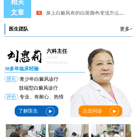
相关
身上白癜风有的白斑颜色变浅怎么回事
文章
身上白癜风要怎么治疗才科学
轻度白癜风图片 身上白癜风图片对比
治疗儿童身上白癜风专科医院
医生团队
更多>
身上白癜风过年可以吃一点炒西红柿吗
女性身上白癜风什么方法治疗好
六科主任
ONLINE
TRANSLATION
30多年临床经验
擅长
青少年白癜风诊疗
肢端型白癜风诊疗
评价
专业、有耐心、热情
了解医生
点击问诊