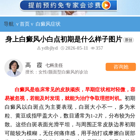
导航
ν
首页
ν
白癜风症状
身上白癜风小白点初期是什么样子图片
ydbjlyd
2026-05-11
357
高 霞
七科主任
咨询她
擅长：女性/颜面型白癜风的诊治
白癜风是临床常见的皮肤顽疾，早期症状相对轻微，容
初期
易被忽视，若能及时发现，就能为治疗争取理想时机。
白癜风以白斑点为主要表现，白斑大小不一，多为米
粒、黄豆或指甲盖大小，数目通常为1-2片，分布较为分
散。这些白斑表面光滑平坦，与周围正常皮肤边界初期
可能较为模糊，无任何痛痒感，用手拍打或摩擦白斑部