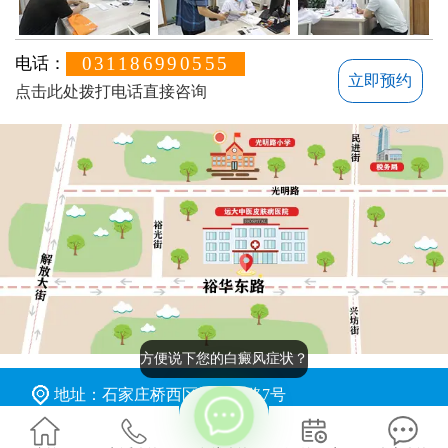
031186990555
电话：
立即预约
点击此处拨打电话直接咨询
方便说下您的白癜风症状？
地址：石家庄桥西区裕华东路7号
版权所有：石家庄远大中医皮肤病医院