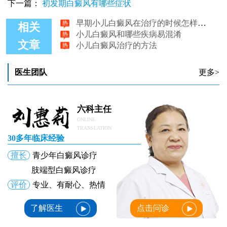
下一篇：
初发期白癜风有哪些症状
河北白癜风医院讲解小儿白癜风的治疗和保健
早期小儿白癜风在治疗的时候怎样护理好
相关
小儿白癜风和哪些疾病易混淆
小儿白癜风治疗的方法
文章
小儿白癜风能自愈吗
小儿白癜风有哪些症状
医生团队
更多>
六科主任
ONLINE
TRANSLATION
30多年临床经验
擅长
青少年白癜风诊疗
肢端型白癜风诊疗
评价
专业、有耐心、热情
了解医生
点击问诊